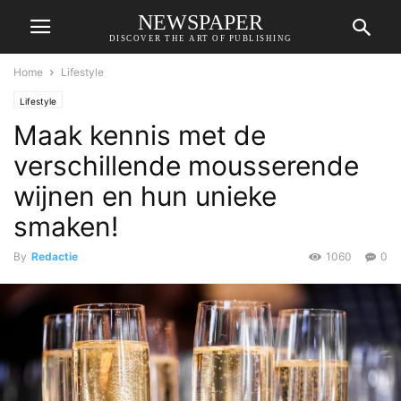
NEWSPAPER
DISCOVER THE ART OF PUBLISHING
Home
Lifestyle
Lifestyle
Maak kennis met de
verschillende mousserende
wijnen en hun unieke
smaken!
By
Redactie
1060
0