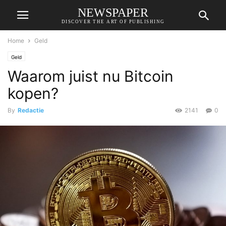
NEWSPAPER
DISCOVER THE ART OF PUBLISHING
Home
Geld
Geld
Waarom juist nu Bitcoin
kopen?
By
Redactie
2141
0