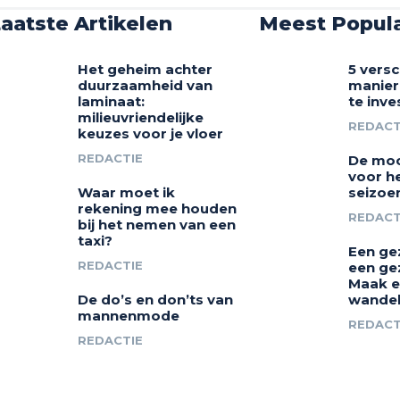
aatste Artikelen
Meest Popula
Het geheim achter
5 versc
duurzaamheid van
manier
laminaat:
te inve
milieuvriendelijke
REDACT
keuzes voor je vloer
REDACTIE
De moo
voor h
Waar moet ik
seizoe
rekening mee houden
REDACT
bij het nemen van een
taxi?
Een ge
REDACTIE
een ge
Maak e
De do’s en don’ts van
wandel
mannenmode
REDACT
REDACTIE