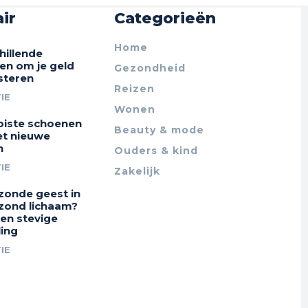
ir
Categorieën
Home
hillende
en om je geld
Gezondheid
steren
Reizen
IE
Wonen
iste schoenen
Beauty & mode
et nieuwe
n
Ouders & kind
IE
Zakelijk
zonde geest in
zond lichaam?
en stevige
ing
IE