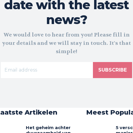
date with the latest
news?
We would love to hear from you! Please fill in
your details and we will stay in touch. It's that
simple!
SUBSCRIBE
aatste Artikelen
Meest Popula
Het geheim achter
5 versc
duurzaamheid van
manier