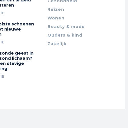
Gezondheid
steren
Reizen
IE
Wonen
iste schoenen
Beauty & mode
et nieuwe
n
Ouders & kind
IE
Zakelijk
zonde geest in
zond lichaam?
en stevige
ing
IE