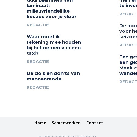
laminaat:
te inve
milieuvriendelijke
REDACT
keuzes voor je vloer
REDACTIE
De moo
voor h
Waar moet ik
seizoe
rekening mee houden
REDACT
bij het nemen van een
taxi?
Een ge
REDACTIE
een ge
Maak e
De do’s en don’ts van
wandel
mannenmode
REDACT
REDACTIE
Home
Samenwerken
Contact