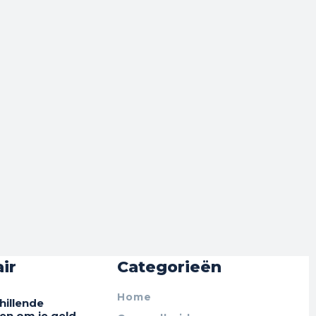
ir
Categorieën
Home
hillende
en om je geld